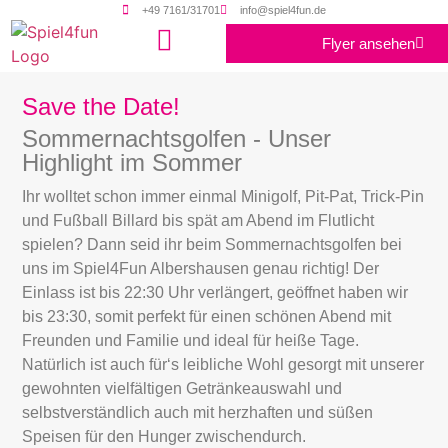
+49 7161/31701
info@spiel4fun.de
Flyer ansehen
Was du bei uns machen kannst?
Save the Date!
Sommernachtsgolfen - Unser
Highlight im Sommer
Ihr wolltet schon immer einmal Minigolf, Pit-Pat, Trick-Pin
und Fußball Billard bis spät am Abend im Flutlicht
spielen? Dann seid ihr beim Sommernachtsgolfen bei
uns im Spiel4Fun Albershausen genau richtig! Der
Einlass ist bis 22:30 Uhr verlängert, geöffnet haben wir
bis 23:30, somit perfekt für einen schönen Abend mit
Freunden und Familie und ideal für heiße Tage.
Natürlich ist auch für‘s leibliche Wohl gesorgt mit unserer
gewohnten vielfältigen Getränkeauswahl und
selbstverständlich auch mit herzhaften und süßen
Speisen für den Hunger zwischendurch.